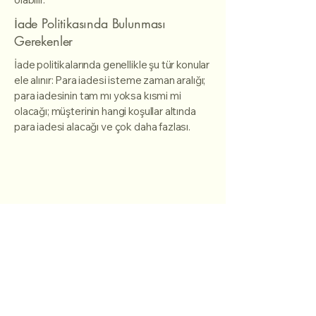
İade Politikasında Bulunması
Gerekenler
İade politikalarında genellikle şu tür konular
ele alınır: Para iadesi isteme zaman aralığı;
para iadesinin tam mı yoksa kısmi mi
olacağı; müşterinin hangi koşullar altında
para iadesi alacağı ve çok daha fazlası.
missgrup
0542 417 95 40
missgrup7@gmail.com
Bodrum, Muğla, Türkiye